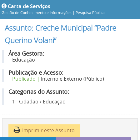
Carta de Serviços
Gestão de Conhecimento e Informações |
Pesquisa Pública
Assunto: Creche Municipal “Padre
Querino Volani”
Área Gestora:
Educação
Publicação e Acesso:
Publicado |
Interno e Externo (Público)
Categorias do Assunto:
1 - Cidadão
Educação
Imprimir este Assunto