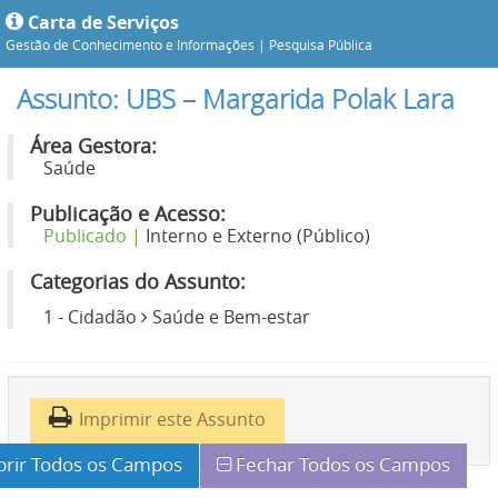
Carta de Serviços
Gestão de Conhecimento e Informações |
Pesquisa Pública
Assunto: UBS – Margarida Polak Lara
Área Gestora:
Saúde
Publicação e Acesso:
Publicado |
Interno e Externo (Público)
Categorias do Assunto:
1 - Cidadão
Saúde e Bem-estar
Imprimir este Assunto
brir Todos os Campos
Fechar Todos os Campos