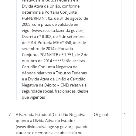
relativos a Tributos Federais e a
Divida Ativa da União, conforme
determina a Portaria Conjunta
PGFN/RFB Nº: 02, de 31 de agosto de
2005, com prazo de validade em
vigor (www.receita.fazenda.gov.br),
Decreto nº 8.302, de 4 de setembro
de 2014, Portaria MF nº 358, de 5 de
setembro de 2014 e Portaria
Conjunta PGFN/RFB nº 1.751, de 2 de
outubro de 2014.****Serão aceitas
Certidão Conjunta Negativa de
débitos relativos a Tributos Federais
e a Divida Ativa da União e Certidão
Negativa de Débito – CND, relativa à
seguridade social, fracionadas, desde
que vigentes
7
A Fazenda Estadual (Certidão Negativa
Original
1
quanto a Dívida Ativa do Estado)
(www.dividaativa.pge.sp.gov.br), quando
tratar-se de empresa estabelecida no