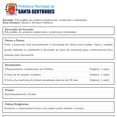
Assunto:
Pré-análise de projetos residenciais, comerciais e industriais
Área Gestora:
Obras e Serviços Públicos
Descrição do Assunto
Pré-análise de projetos residenciais, comerciais e industriais
Passo a Passo
Feito o protocolo será encaminhado à Secretaria de Obras para análise. Após a análise
sendo deferido ou indeferido é devolvido ao setor de protocolo para conhecimento e/ou
retirada pelo requerente.
Documentos
1
Requerimento endereçado ao Prefeito
Original, 1 via(s)
2
Uma via do projeto completo
Original, 1 via(s)
3
Xérox da matrícula do imóvel atualizada (menos de 30 dias
Original, 1 via(s)
Prazos
Aproximadamente 10 dias
Outras Exigências
Somente o responsável técnico do projeto pode solicitar o serviço.