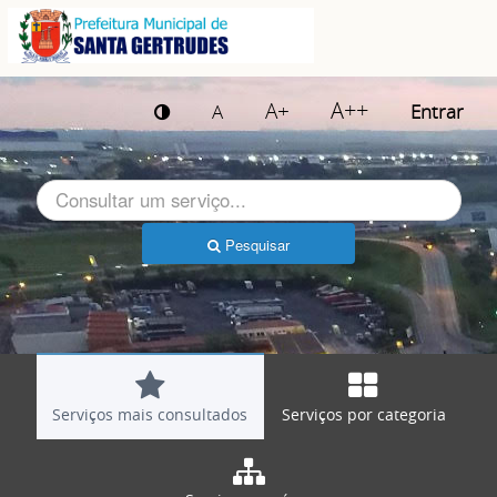
A++
A+
A
Entrar
Pesquisar
Serviços mais consultados
Serviços por categoria